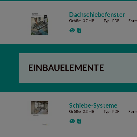
Dachschiebefenster
Größe:
3.7 MB
Typ:
PDF
Form
EINBAUELEMENTE
Schiebe-Systeme
Größe:
2.3 MB
Typ:
PDF
Form