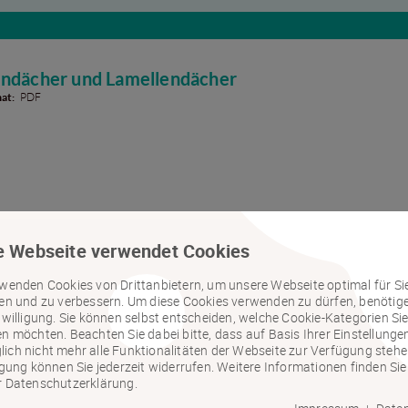
ndächer und Lamellendächer
at:
PDF
at:
PDF
e Webseite verwendet Cookies
wenden Cookies von Drittanbietern, um unsere Webseite optimal für Si
ten und zu verbessern. Um diese Cookies verwenden zu dürfen, benötig
nwilligung. Sie können selbst entscheiden, welche Cookie-Kategorien Si
n möchten. Beachten Sie dabei bitte, dass auf Basis Ihrer Einstellunge
ch nicht mehr alle Funktionalitäten der Webseite zur Verfügung stehen
at:
PDF
igung können Sie jederzeit widerrufen. Weitere Informationen finden Sie
r Datenschutzerklärung.