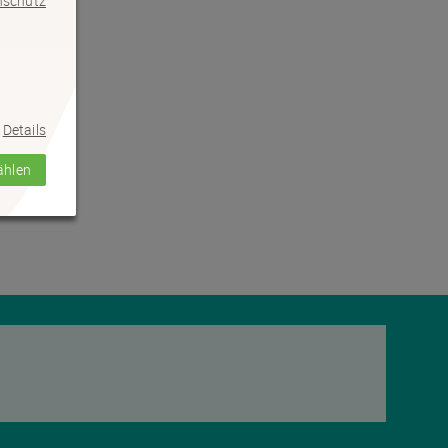
nschutz
Details
ählen