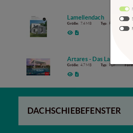
Lamellendach
Größe:
7.4 MB
Typ:
PDF
Form
Artares - Das Lamellend
Größe:
4.7 MB
Typ:
PDF
Form
DACHSCHIEBEFENSTER