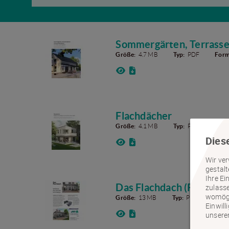
Sommergärten, Terrasse
Größe:
4.7 MB
Typ:
PDF
Form
Flachdächer
Größe:
4.1 MB
Typ:
PDF
Form
Dies
Wir ver
gestal
Ihre Ei
Das Flachdach (Flyer)
zulasse
womögli
Größe:
13 MB
Typ:
PDF
Form
Einwill
unsere