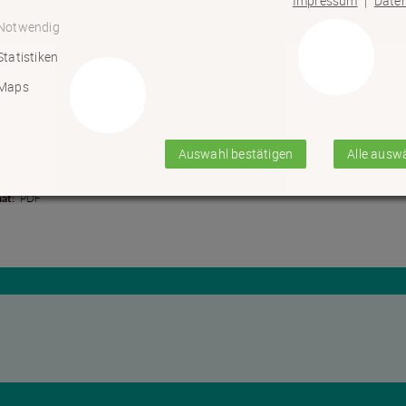
Impressum
Date
|
Notwendig
Statistiken
at:
PDF
Maps
Auswahl bestätigen
Alle ausw
ach
at:
PDF