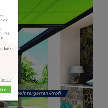
e zu
en wir
e
n
. Ihre
 in
nschutz
Details
ählen