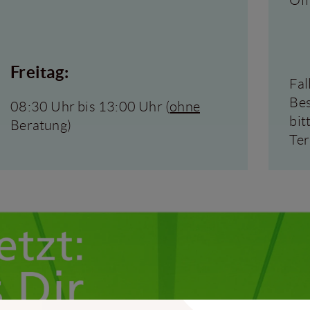
Öff
Freitag:
Fal
Bes
08:30 Uhr bis 13:00 Uhr (
ohne
bit
Beratung)
Ter