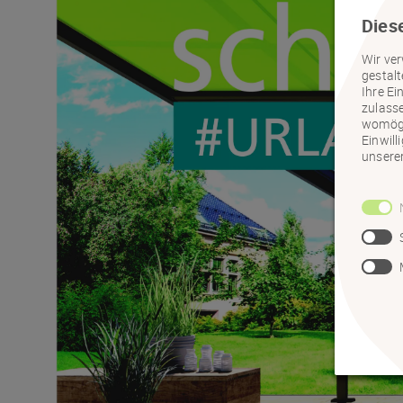
Dies
Wir ver
gestal
Ihre Ei
zulasse
womögli
Einwill
unsere