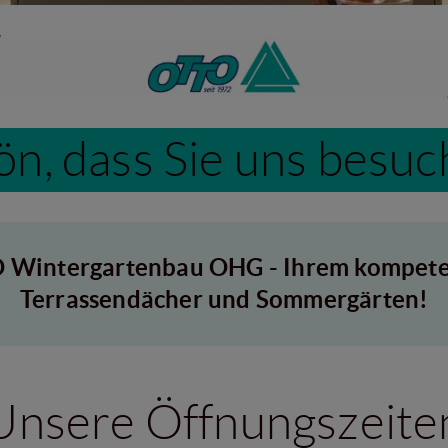
ön, dass Sie uns besuc
 Wintergartenbau OHG - Ihrem kompeten
Terrassendächer und Sommergärten!
Unsere Öffnungszeite