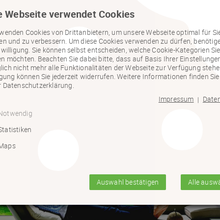
e Webseite verwendet Cookies
wenden Cookies von Drittanbietern, um unsere Webseite optimal für Si
ten und zu verbessern. Um diese Cookies verwenden zu dürfen, benötig
nwilligung. Sie können selbst entscheiden, welche Cookie-Kategorien Si
n möchten. Beachten Sie dabei bitte, dass auf Basis Ihrer Einstellunge
ch nicht mehr alle Funktionalitäten der Webseite zur Verfügung stehen
igung können Sie jederzeit widerrufen. Weitere Informationen finden Sie
r Datenschutzerklärung.
Impressum
Date
|
Notwendig
Statistiken
Maps
Auswahl bestätigen
Alle ausw